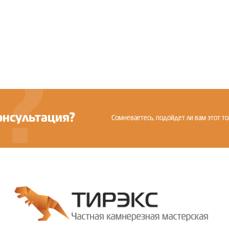
онсультация?
Сомневаетесь, подойдет ли вам этот то