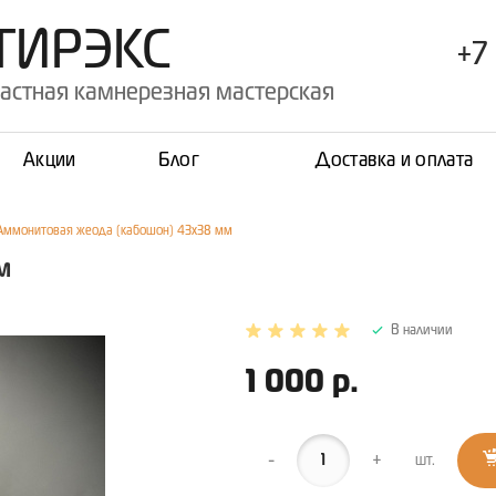
ТИРЭКС
+7 
астная камнерезная мастерская
Акции
Блог
Доставка и оплата
Аммонитовая жеода (кабошон) 43х38 мм
м
В наличии
1 000 р.
-
+
шт.