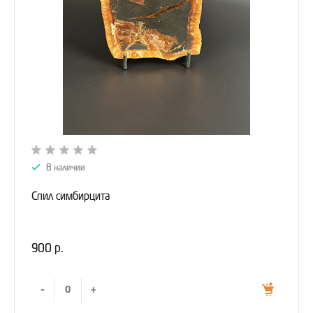
В наличии
Спил симбирцита
900 р.
-
+