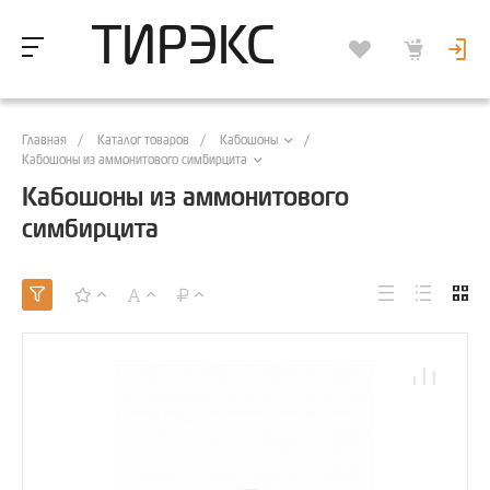
ТИРЭКС
Главная
/
Каталог товаров
/
/
Кабошоны
Кабошоны из аммонитового симбирцита
Кабошоны из аммонитового
симбирцита