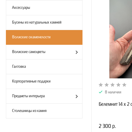
Аксессуары
Бусины из натуральных камней
Волжские окаменелости
Волжские самоцветы
Галтовка
Корпоративные подарки
В наличии
Предметы интерьера
Белемнит 14 х 2 
Столешницы из камня
2 300 р.