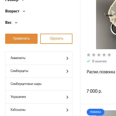
Размер
Возраст
Вес
Аммониты
В наличии
Симбирциты
Распил позвонка 
Симбирцитовые шары
7 000 р.
Украшения
Кабошоны
Новинка