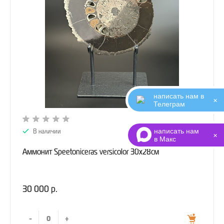
написать нам в
✕
Телеграм
написать нам
В наличии
✕
в Макс
Аммонит Speetoniceras versicolor 30х28см
30 000 р.
-
+