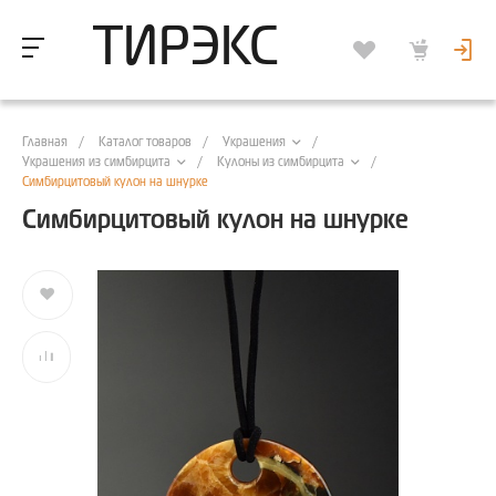
ТИРЭКС
Главная
/
Каталог товаров
/
/
Украшения
/
/
Украшения из симбирцита
Кулоны из симбирцита
Симбирцитовый кулон на шнурке
Симбирцитовый кулон на шнурке