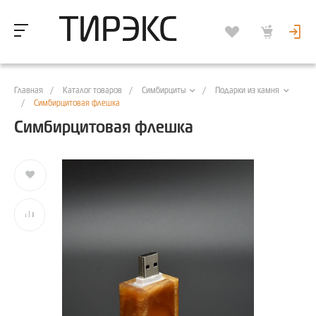
ТИРЭКС
Главная
/
Каталог товаров
/
/
Симбирциты
Подарки из камня
/
Симбирцитовая флешка
Симбирцитовая флешка