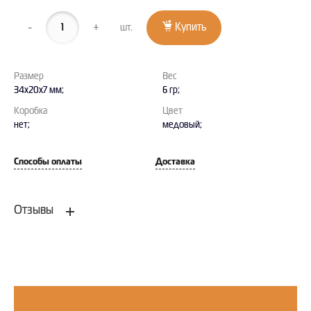
-
+
Купить
шт.
Размер
Вес
34х20х7 мм;
6 гр;
Коробка
Цвет
нет;
медовый;
Способы оплаты
Доставка
Отзывы
Оставить отзыв