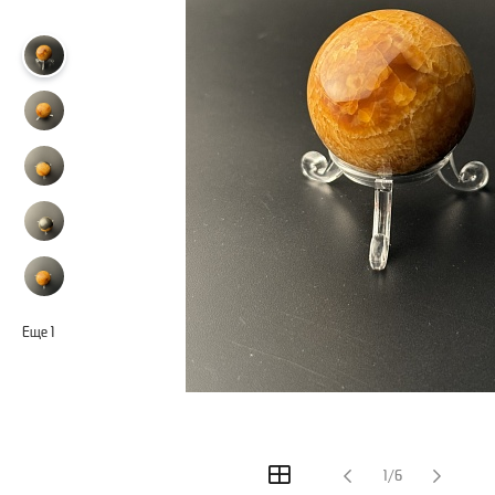
Еще
1
1/6