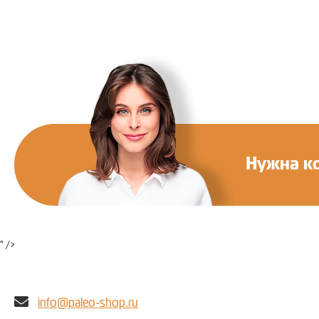
Нужна к
" />
info@paleo-shop.ru