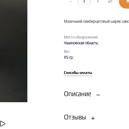
-
+
шт.
Маленький симбирцитовый шарик самог
Место обнаружения
Ульяновская область;
Вес
115 гр;
Способы оплаты
Описание
Отзывы